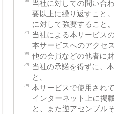
[26]
当社に対しての問い合
要以上に繰り返すこと
に対して強要すること
[27]
当社による本サービス
本サービスへのアクセ
[28]
他の会員などの他者に
[29]
当社の承諾を得ずに、
と。
[30]
本サービスで使用され
インターネット上に掲
と、また逆アセンブル