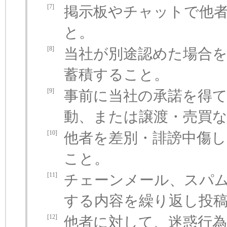
[7]
掲示板やチャットで他
と。
[8]
当社が別途認めた場合
蓄積すること。
[9]
事前に当社の承諾を得
動、または譲渡・売買
[10]
他者を差別・誹謗中傷
こと。
[11]
チェーンメール、スパ
する内容を繰り返し投
[12]
他者に対して、迷惑行