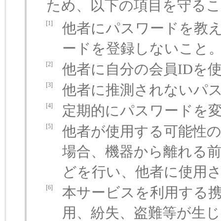
ため、以下の項目を守る
[1]
他者にパスワードを教
ードを登録しないこと
[2]
他者に自分の会員IDを
[3]
他者に推測されないパ
[4]
定期的にパスワードを
[5]
他者が使用する可能性
場合、機器から離れる
どを行い、他者に使用
[6]
本サービスを利用する携
用、紛失、盗難等が生