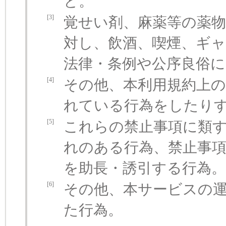
と。
[3]
覚せい剤、麻薬等の薬
対し、飲酒、喫煙、ギ
法律・条例や公序良俗に
[4]
その他、本利用規約上
れている行為をしたり
[5]
これらの禁止事項に類
れのある行為、禁止事
を助長・誘引する行為。
[6]
その他、本サービスの
た行為。