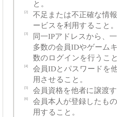
と。
[2]
不足または不正確な情
ービスを利用すること
[3]
同一IPアドレスから、
多数の会員IDやゲーム
数のログインを行うこ
[4]
会員IDとパスワードを
用させること。
[5]
会員資格を他者に譲渡
[6]
会員本人が登録したもの
用すること。